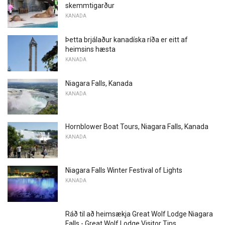
skemmtigarður
KANADA
Þetta brjálaður kanadíska ríða er eitt af
heimsins hæsta
KANADA
Niagara Falls, Kanada
KANADA
Hornblower Boat Tours, Niagara Falls, Kanada
KANADA
Niagara Falls Winter Festival of Lights
KANADA
Ráð til að heimsækja Great Wolf Lodge Niagara
Falls - Great Wolf Lodge Visitor Tips