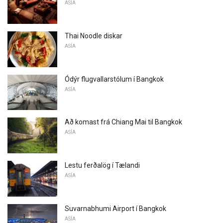
ASÍA
Thai Noodle diskar
ASÍA
Ódýr flugvallarstólum í Bangkok
ASÍA
Að komast frá Chiang Mai til Bangkok
ASÍA
Lestu ferðalög í Tælandi
ASÍA
Suvarnabhumi Airport í Bangkok
ASÍA