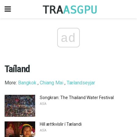
ad
Taíland
More:
Bangkok
,
Chiang Mai
,
Tælandseyjar
Songkran: The Thailand Water Festival
ASÍA
Hill ættkvíslir í Tælandi
ASÍA