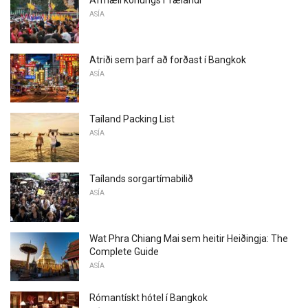
Afmæli konungs í Tælandi
ASÍA
Atriði sem þarf að forðast í Bangkok
ASÍA
Taíland Packing List
ASÍA
Taílands sorgartímabilið
ASÍA
Wat Phra Chiang Mai sem heitir Heiðingja: The
Complete Guide
ASÍA
Rómantískt hótel í Bangkok