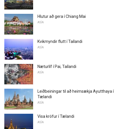
Hlutur að gera í Chiang Mai
ASÍA
Kvikmyndir flutt í Taílandi
ASÍA
Næturlíf í Pai, Taílandi
ASÍA
Leiðbeiningar til að heimsækja Ayutthaya í
Tælandi
ASÍA
Visa kröfur í Tælandi
ASÍA