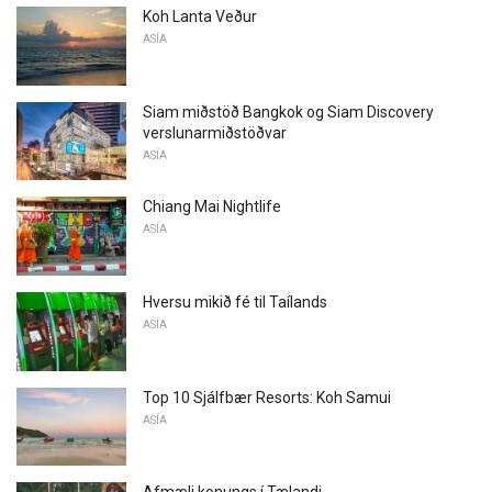
Koh Lanta Veður
ASÍA
Siam miðstöð Bangkok og Siam Discovery
verslunarmiðstöðvar
ASÍA
Chiang Mai Nightlife
ASÍA
Hversu mikið fé til Taílands
ASÍA
Top 10 Sjálfbær Resorts: Koh Samui
ASÍA