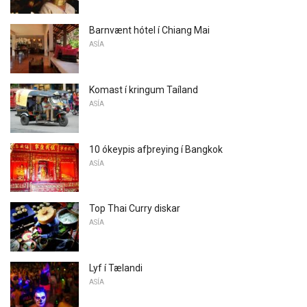
Barnvænt hótel í Chiang Mai
ASÍA
Komast í kringum Taíland
ASÍA
10 ókeypis afþreying í Bangkok
ASÍA
Top Thai Curry diskar
ASÍA
Lyf í Tælandi
ASÍA