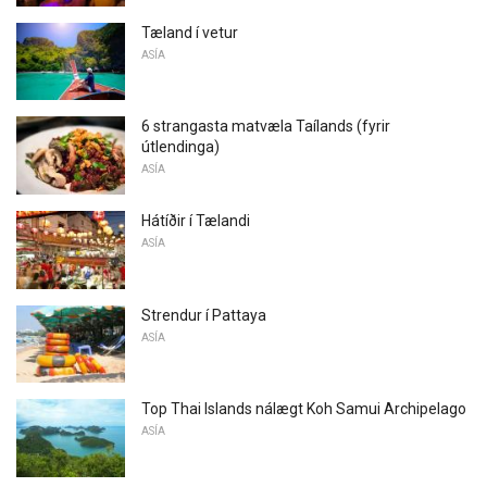
Tæland í vetur
ASÍA
6 strangasta matvæla Taílands (fyrir
útlendinga)
ASÍA
Hátíðir í Tælandi
ASÍA
Strendur í Pattaya
ASÍA
Top Thai Islands nálægt Koh Samui Archipelago
ASÍA