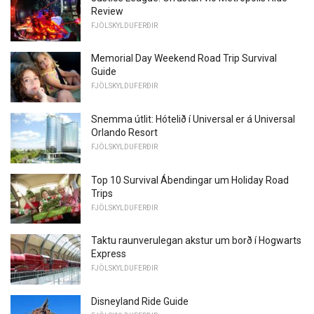
Review
FJÖLSKYLDUFERÐIR
Memorial Day Weekend Road Trip Survival
Guide
FJÖLSKYLDUFERÐIR
Snemma útlit: Hótelið í Universal er á Universal
Orlando Resort
FJÖLSKYLDUFERÐIR
Top 10 Survival Ábendingar um Holiday Road
Trips
FJÖLSKYLDUFERÐIR
Taktu raunverulegan akstur um borð í Hogwarts
Express
FJÖLSKYLDUFERÐIR
Disneyland Ride Guide