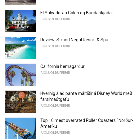
El Salvadoran Colon og Bandaríkjadal
FJÖLSKYLDUFERÐIR
Review: Strönd Negril Resort & Spa
FJÖLSKYLDUFERÐIR
California Þemagarður
FJÖLSKYLDUFERÐIR
Hvernig á að panta máltíðir á Disney World með
farsímaútgáfu
FJÖLSKYLDUFERÐIR
Top 10 mest overrated Roller Coasters í Norður-
Ameríku
FJÖLSKYLDUFERÐIR