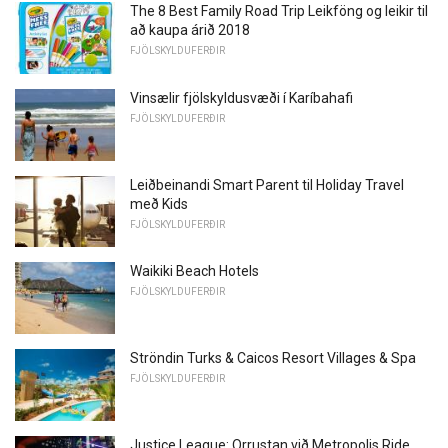
The 8 Best Family Road Trip Leikföng og leikir til
að kaupa árið 2018
FJÖLSKYLDUFERÐIR
Vinsælir fjölskyldusvæði í Karíbahafi
FJÖLSKYLDUFERÐIR
Leiðbeinandi Smart Parent til Holiday Travel
með Kids
FJÖLSKYLDUFERÐIR
Waikiki Beach Hotels
FJÖLSKYLDUFERÐIR
Ströndin Turks & Caicos Resort Villages & Spa
FJÖLSKYLDUFERÐIR
Justice League: Orrustan við Metropolis Ride