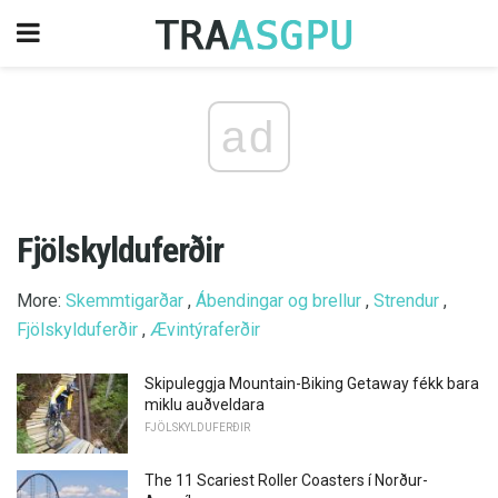
ad
Fjölskylduferðir
More:
Skemmtigarðar
,
Ábendingar og brellur
,
Strendur
,
Fjölskylduferðir
,
Ævintýraferðir
Skipuleggja Mountain-Biking Getaway fékk bara
miklu auðveldara
FJÖLSKYLDUFERÐIR
The 11 Scariest Roller Coasters í Norður-