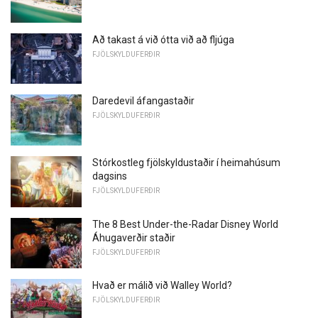
Að takast á við ótta við að fljúga
FJÖLSKYLDUFERÐIR
Daredevil áfangastaðir
FJÖLSKYLDUFERÐIR
Stórkostleg fjölskyldustaðir í heimahúsum
dagsins
FJÖLSKYLDUFERÐIR
The 8 Best Under-the-Radar Disney World
Áhugaverðir staðir
FJÖLSKYLDUFERÐIR
Hvað er málið við Walley World?
FJÖLSKYLDUFERÐIR