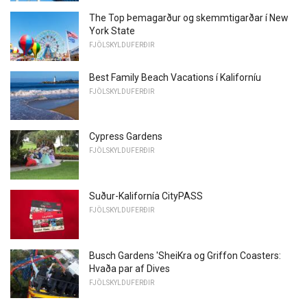
The Top Þemagarður og skemmtigarðar í New
York State
FJÖLSKYLDUFERÐIR
Best Family Beach Vacations í Kaliforníu
FJÖLSKYLDUFERÐIR
Cypress Gardens
FJÖLSKYLDUFERÐIR
Suður-Kalifornía CityPASS
FJÖLSKYLDUFERÐIR
Busch Gardens 'SheiKra og Griffon Coasters:
Hvaða par af Dives
FJÖLSKYLDUFERÐIR