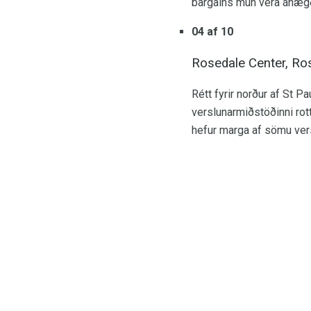
bargains mun vera ánægð m
04 af 10
Rosedale Center, Ros
Rétt fyrir norður af St P
verslunarmiðstöðinni rot
hefur marga af sömu vers