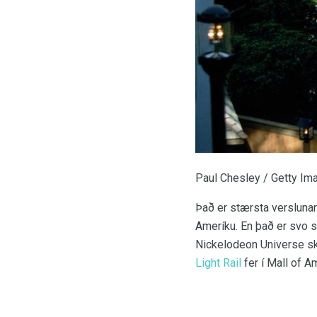
Paul Chesley / Getty Im
Það er stærsta verslunar
Ameríku. En það er svo stó
Nickelodeon Universe ske
Light Rail
fer í Mall of A