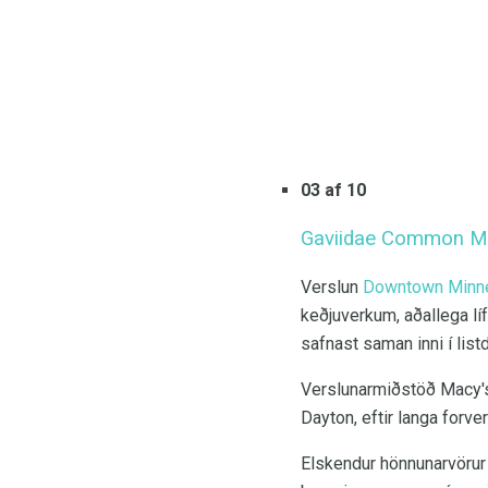
03 af 10
Gaviidae Common Mal
Verslun
Downtown Minne
keðjuverkum, aðallega l
safnast saman inni í lis
Verslunarmiðstöð Macy's 
Dayton, eftir langa forve
Elskendur hönnunarvörur