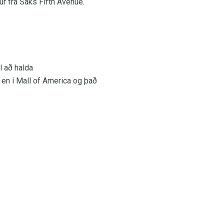
ur frá Saks Fifth Avenue.
l að halda
 en í Mall of America og það