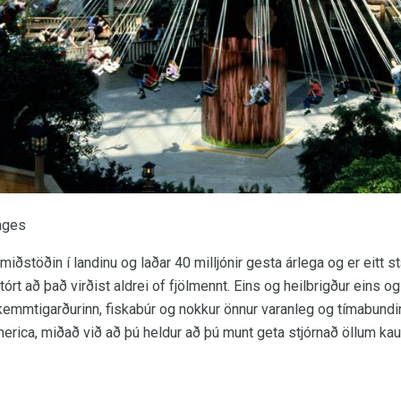
ages
miðstöðin í landinu og laðar 40 milljónir gesta árlega og er eitt
rt að það virðist aldrei of fjölmennt. Eins og heilbrigður eins og 
mmtigarðurinn, fiskabúr og nokkur önnur varanleg og tímabundin
merica, miðað við að þú heldur að þú munt geta stjórnað öllum ka