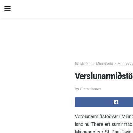
Bandaríkin
Minnesota
Minneapol
Verslunarmiðstöð
by Clara James
Verslunarmiðstöðvar í Minne
landinu. There ert sumir frá
Minneapolis / St. Paul Twin 