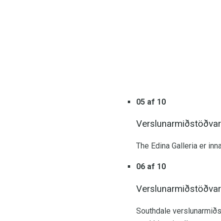
05 af 10
Verslunarmiðstöðvar 
The Edina Galleria er i
06 af 10
Verslunarmiðstöðvar 
Southdale verslunarmiðst