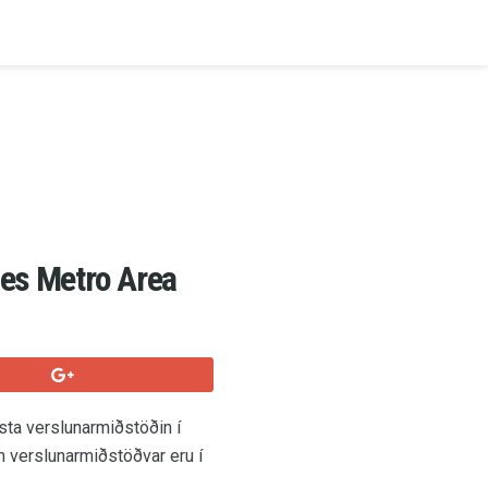
ies Metro Area
sta verslunarmiðstöðin í
m verslunarmiðstöðvar eru í