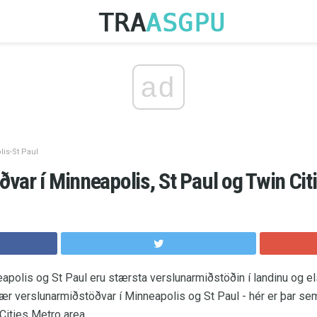
ad
is-St Paul
var í Minneapolis, St Paul og Twin Cit
apolis og St Paul eru stærsta verslunarmiðstöðin í landinu og el
bær verslunarmiðstöðvar í Minneapolis og St Paul - hér er þar se
Cities Metro area.