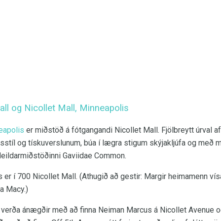
l og Nicollet Mall, Minneapolis
apolis
er miðstöð á fótgangandi Nicollet Mall. Fjölbreytt úrval 
ífsstíl og tískuverslunum, búa í lægra stigum skýjakljúfa og me
tdeildarmiðstöðinni Gaviidae Common.
er í 700 Nicollet Mall. (Athugið að gestir: Margir heimamenn vís
ra Macy.)
 verða ánægðir með að finna Neiman Marcus á Nicollet Avenue 