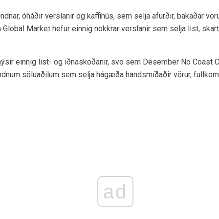
ndnar, óháðir verslanir og kaffihús, sem selja afurðir, bakaðar vör
obal Market hefur einnig nokkrar verslanir sem selja list, skartg
ýsir einnig list- og iðnaskoðanir, svo sem Desember No Coast 
um söluaðilum sem selja hágæða handsmíðaðir vörur, fullkomin fy
ad