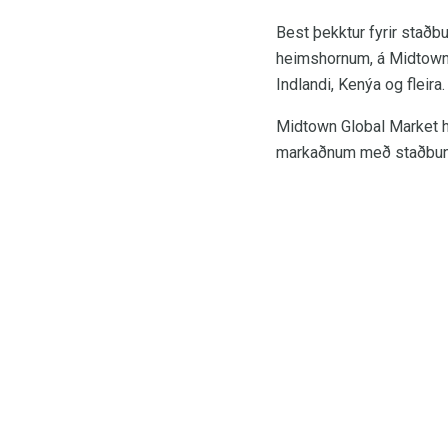
Best þekktur fyrir staðbu
heimshornum, á Midtown Gl
Indlandi, Kenýa og fleira.
Midtown Global Market h
markaðnum með staðbundn