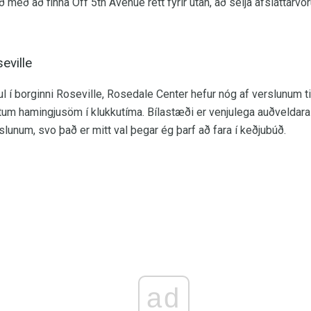
eð að finna Off 5th Avenue rétt fyrir utan, að selja afsláttarvör
eville
aul í borginni Roseville, Rosedale Center hefur nóg af verslunum ti
tum hamingjusöm í klukkutíma. Bílastæði er venjulega auðveldara
lunum, svo það er mitt val þegar ég þarf að fara í keðjubúð.
ad