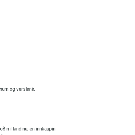
um og verslanir.
ðin í landinu, en innkaupin