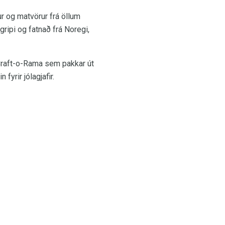
ur og matvörur frá öllum
ripi og fatnað frá Noregi,
Craft-o-Rama sem pakkar út
rir jólagjafir.