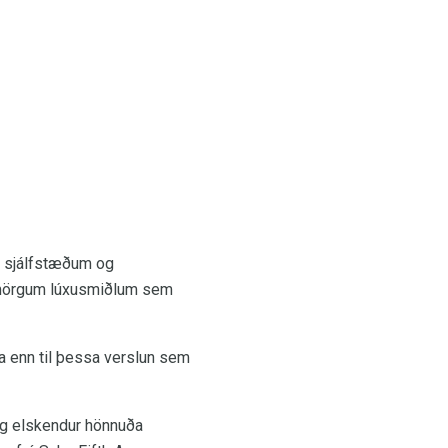
af sjálfstæðum og
ð mörgum lúxusmiðlum sem
a enn til þessa verslun sem
og elskendur hönnuða