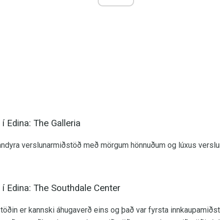
í Edina: The Galleria
nnandyra verslunarmiðstöð með mörgum hönnuðum og lúxus verslun
í Edina: The Southdale Center
öðin er kannski áhugaverð eins og það var fyrsta innkaupamiðstö