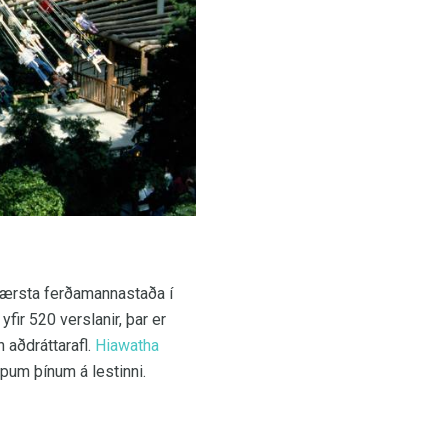
 stærsta ferðamannastaða í
yfir 520 verslanir, þar er
 aðdráttarafl.
Hiawatha
upum þínum á lestinni.