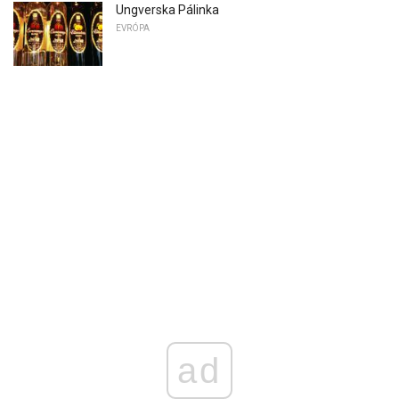
Ungverska Pálinka
EVRÓPA
ad