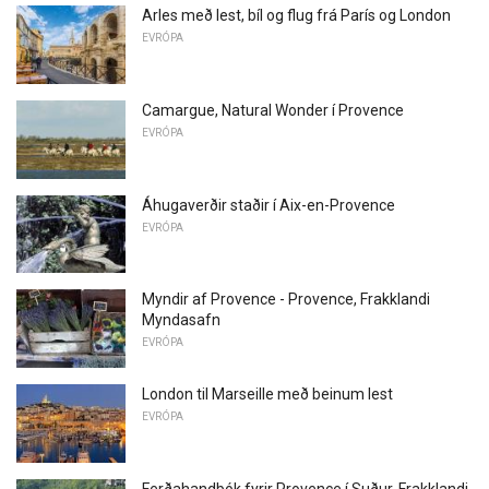
Arles með lest, bíl og flug frá París og London
EVRÓPA
Camargue, Natural Wonder í Provence
EVRÓPA
Áhugaverðir staðir í Aix-en-Provence
EVRÓPA
Myndir af Provence - Provence, Frakklandi
Myndasafn
EVRÓPA
London til Marseille með beinum lest
EVRÓPA
Ferðahandbók fyrir Provence í Suður-Frakklandi