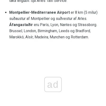
taka leigubíl. Sjá Arles Taxi Service.
Montpellier-Mediterranee Airport
er 8 km (5 mílur)
suðaustur af Montpellier og suðvestur af Arles.
Áfangastaðir
eru París, Lyon, Nantes og Strassborg.
Brussel; London, Birmingham, Leeds og Bradford;
Marokkó; Alsír; Madeira; Munchen og Rotterdam.
ad