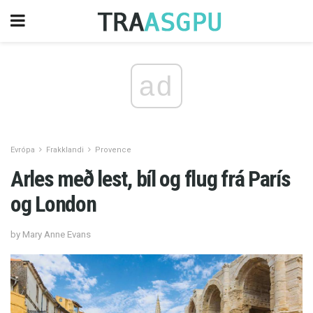
ad
Evrópa
Frakklandi
Provence
Arles með lest, bíl og flug frá París
og London
by Mary Anne Evans