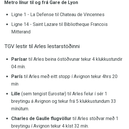
Metro línur til og frá Gare de Lyon
Ligne 1 - La Defense til Chateau de Vincennes
Ligne 14 - Saint Lazare til Bibliotheque Francois
Mitterand
TGV lestir til Arles lestarstöðinni
Parísar
til Arles beina óstöðvunar tekur 4 klukkustundir
04 mín.
París
til Arles með eitt stopp í Avignon tekur 4hrs 20
mín
Lille
(sem tengist Eurostar) til Arles felur í sér 1
breytingu á Avignon og tekur frá 5 klukkustundum 33
mínútum.
Charles de Gaulle flugvöllur
til Arles stöðvar með 1
breytingu í Avignon tekur 4 klst 32 mín.