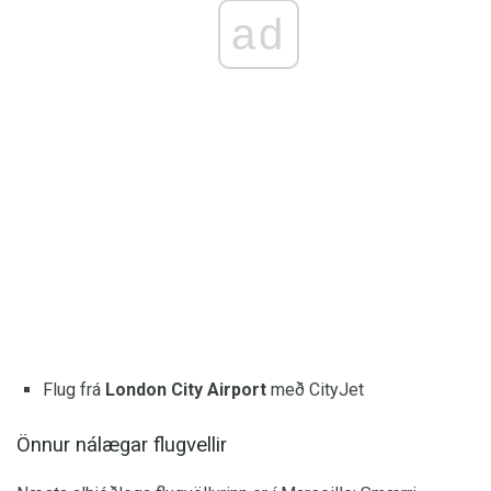
ad
Flug frá
London City Airport
með CityJet
Önnur nálægar flugvellir