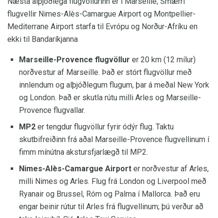
Næsta alþjóðlega flugvöllurinn er í Marseille; Smærri
flugvellir Nimes-Alès-Camargue Airport og Montpellier-
Mediterrane Airport starfa til Evrópu og Norður-Afríku en
ekki til Bandaríkjanna
Marseille-Provence flugvöllur
er 20 km (12 mílur)
norðvestur af Marseille. Það er stórt flugvöllur með
innlendum og alþjóðlegum flugum, þar á meðal New York
og London. Það er skutla rútu milli Arles og Marseille-
Provence flugvallar.
MP2
er tengdur flugvöllur fyrir ódýr flug. Taktu
skutbifreiðinn frá aðal Marseille-Provence flugvellinum í
fimm mínútna akstursfjarlægð til MP2.
Nimes-Alès-Camargue Airport
er norðvestur af Arles,
milli Nimes og Arles. Flug frá London og Liverpool með
Ryanair og Brussel, Róm og Palma í Mallorca. Það eru
engar beinir rútur til Arles frá flugvellinum; þú verður að