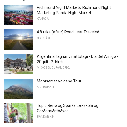
Richmond Night Markets: Richmond Night
Market og Panda Night Market
KANADA
Að taka (aftur) Road Less Traveled
ÆVINTÝRI
Argentína fagnar vináttutagi - Dia Del Amigo -
20. júlí - 2. hluti
MIÐ-OG SUÐUR-AMERÍKU
Montserrat Volcano Tour
KARÍBAHAFI
Top 5 Reno og Sparks Leikskóla og
Garðamiðstöðvar
BANDARÍKIN