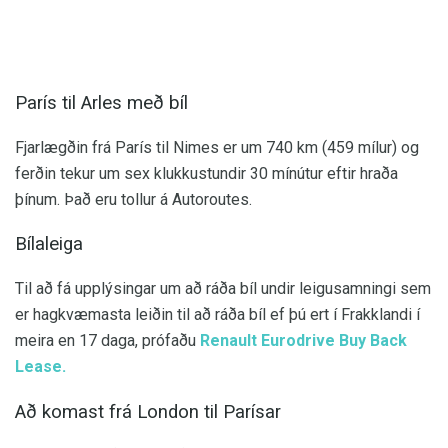
París til Arles með bíl
Fjarlægðin frá París til Nimes er um 740 km (459 mílur) og
ferðin tekur um sex klukkustundir 30 mínútur eftir hraða
þínum. Það eru tollur á Autoroutes.
Bílaleiga
Til að fá upplýsingar um að ráða bíl undir leigusamningi sem
er hagkvæmasta leiðin til að ráða bíl ef þú ert í Frakklandi í
meira en 17 daga, prófaðu
Renault Eurodrive Buy Back
Lease.
Að komast frá London til Parísar