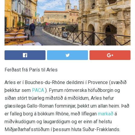
Ferðast frá París til Arles
Arles er í Bouches-du-Rhône deildinni í Provence (svæðið
þekktur sem
PACA
). Fyrrum rómverska höfuðborgin og
síðan stórt trúarleg miðstöð á miðöldum, Arles hefur
glæsilega Gallo-Roman fornminjar, þekkt um allan heim. Það
er falleg borg á bökkum Rhône, með líflegan
markað
á
miðvikudögum og laugardögum og er einn af helstu
Miðjarðarhafsstöðum í þessum hluta Suður-Frakklands.