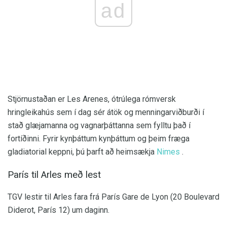
ad
Stjörnustaðan er Les Arenes, ótrúlega rómversk
hringleikahús sem í dag sér átök og menningarviðburði í
stað glæjamanna og vagnarþáttanna sem fylltu það í
fortíðinni. Fyrir kynþáttum kynþáttum og þeim fræga
gladiatorial keppni, þú þarft að heimsækja
Nimes
.
París til Arles með lest
TGV lestir til Arles fara frá París Gare de Lyon (20 Boulevard
Diderot, París 12) um daginn.