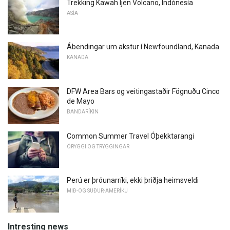
Trekking Kawah Ijen Volcano, Indónesía
ASÍA
Ábendingar um akstur í Newfoundland, Kanada
KANADA
DFW Area Bars og veitingastaðir Fögnuðu Cinco
de Mayo
BANDARÍKIN
Common Summer Travel Óþekktarangi
ÖRYGGI OG TRYGGINGAR
Perú er þróunarríki, ekki þriðja heimsveldi
MIÐ-OG SUÐUR-AMERÍKU
Intresting news