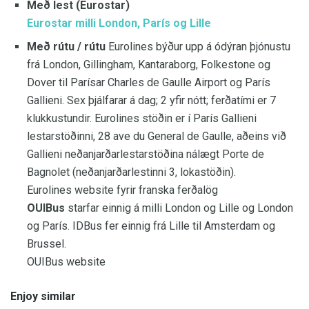
Með lest (Eurostar)
Eurostar milli London, París og Lille
Með rútu / rútu
Eurolines býður upp á ódýran þjónustu
frá London, Gillingham, Kantaraborg, Folkestone og
Dover til Parísar Charles de Gaulle Airport og París
Gallieni. Sex þjálfarar á dag; 2 yfir nótt; ferðatími er 7
klukkustundir. Eurolines stöðin er í París Gallieni
lestarstöðinni, 28 ave du General de Gaulle, aðeins við
Gallieni neðanjarðarlestarstöðina nálægt Porte de
Bagnolet (neðanjarðarlestinni 3, lokastöðin).
Eurolines website fyrir franska ferðalög
OUIBus
starfar einnig á milli London og Lille og London
og París. IDBus fer einnig frá Lille til Amsterdam og
Brussel.
OUIBus website
Enjoy similar