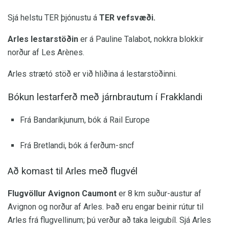
Sjá helstu TER þjónustu á
TER vefsvæði.
Arles lestarstöðin
er á Pauline Talabot, nokkra blokkir
norður af Les Arènes.
Arles strætó stöð er við hliðina á lestarstöðinni.
Bókun lestarferð með járnbrautum í Frakklandi
Frá Bandaríkjunum, bók á Rail Europe
Frá Bretlandi, bók á ferðum-sncf
Að komast til Arles með flugvél
Flugvöllur Avignon Caumont
er 8 km suður-austur af
Avignon og norður af Arles. Það eru engar beinir rútur til
Arles frá flugvellinum; þú verður að taka leigubíl. Sjá Arles